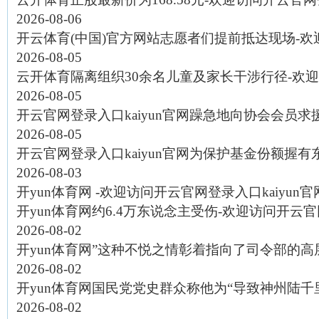
2026-08-06
开云体育(中国)官方网站志愿者们提前抵达现场-欢迎
2026-08-05
云开体育隔离组织30余名儿童及家长干涉行径-欢迎访
2026-08-05
开云官网登录入口kaiyun官网躁急地向协会会员求援
2026-08-05
开云官网登录入口kaiyun官网为保护基金份额握有
2026-08-03
开yun体育网 -欢迎访问开云官网登录入口kaiyun官
开yun体育网约6.4万东说念主受伤-欢迎访问开云官网
2026-08-02
开yun体育网”这种不悦之情彰着指向了司令部的高层
2026-08-02
开yun体育网国民党党史群众称他为“导致神州陆千里
2026-08-02