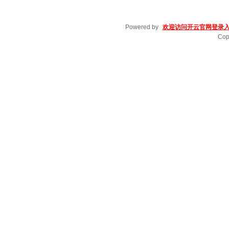
Powered by
欢迎访问开云官网登录入口
Cop